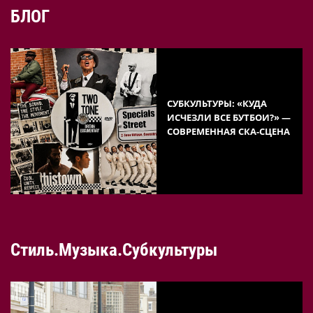
БЛОГ
СУБКУЛЬТУРЫ: «КУДА
ИСЧЕЗЛИ ВСЕ БУТБОИ?» —
СОВРЕМЕННАЯ СКА-СЦЕНА
Стиль.Музыка.Субкультуры