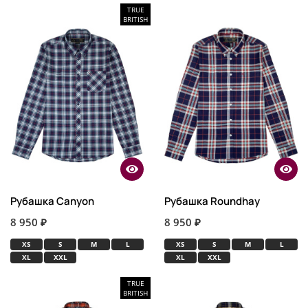
TRUE
BRITISH
Рубашка Canyon
Рубашка Roundhay
8 950 ₽
8 950 ₽
XS
S
M
L
XS
S
M
L
XL
XXL
XL
XXL
TRUE
BRITISH