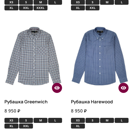
XS
S
M
L
XS
S
M
L
XL
XXL
XXXL
XL
XXL
Рубашка Greenwich
Рубашка Harewood
8 950 ₽
8 950 ₽
XS
S
M
L
XS
S
M
L
XL
XXL
XL