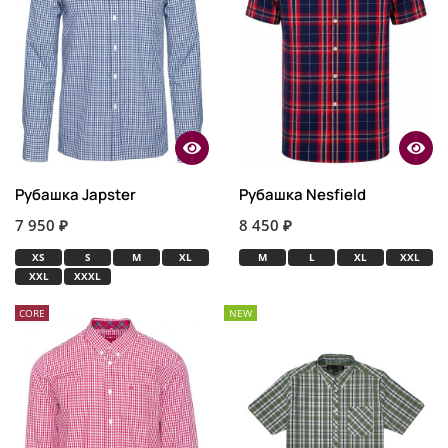
Рубашка Japster
Рубашка Nesfield
7 950 ₽
8 450 ₽
XS
S
M
XL
M
L
XL
XXL
XXL
XXXL
CORE
NEW