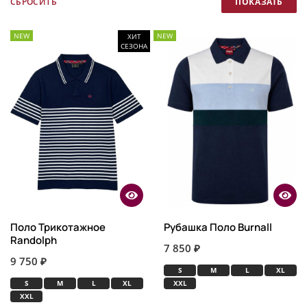
NEW
NEW
ХИТ
СЕЗОНА
Поло Трикотажное
Рубашка Поло Burnall
Randolph
7 850 ₽
9 750 ₽
S
M
L
XL
S
M
L
XL
XXL
XXL