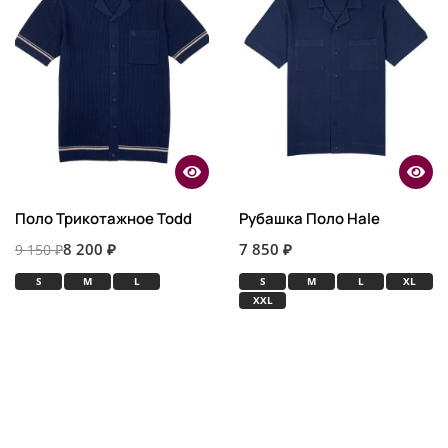
Поло Трикотажное Todd
Рубашка Поло Hale
8 200 ₽
7 850 ₽
9 150 ₽
S
M
L
S
M
L
XL
XXL