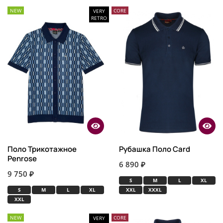
NEW
CORE
VERY
RETRO
Поло Трикотажное
Рубашка Поло Card
Penrose
6 890 ₽
9 750 ₽
S
M
L
XL
S
M
L
XL
XXL
XXXL
XXL
NEW
CORE
VERY