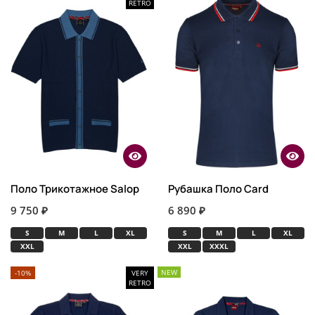
RETRO
Поло Трикотажное Salop
Рубашка Поло Card
9 750 ₽
6 890 ₽
S
M
L
XL
S
M
L
XL
XXL
XXL
XXXL
NEW
-10%
VERY
RETRO