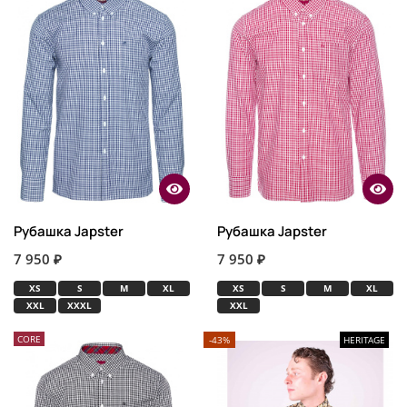
Рубашка Japster
Рубашка Japster
7 950 ₽
7 950 ₽
XS
S
M
XL
XS
S
M
XL
XXL
XXXL
XXL
CORE
-43%
HERITAGE