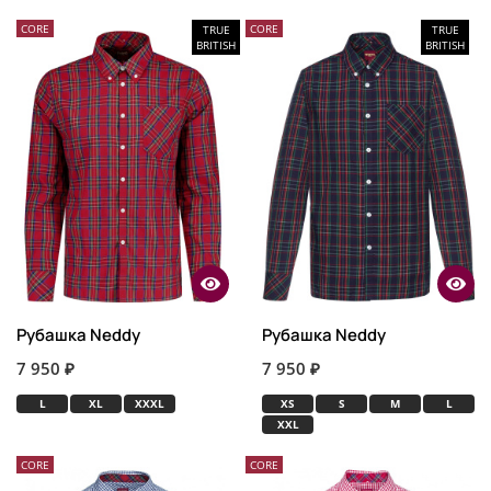
CORE
CORE
TRUE
TRUE
BRITISH
BRITISH
Рубашка Neddy
Рубашка Neddy
7 950 ₽
7 950 ₽
L
XL
XXXL
XS
S
M
L
XXL
CORE
CORE