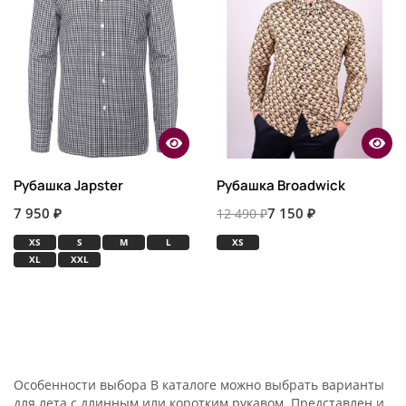
Рубашка Japster
Рубашка Broadwick
7 950 ₽
7 150 ₽
12 490 ₽
XS
S
M
L
XS
XL
XXL
Особенности выбора В каталоге можно выбрать варианты
для лета с длинным или коротким рукавом. Представлен и