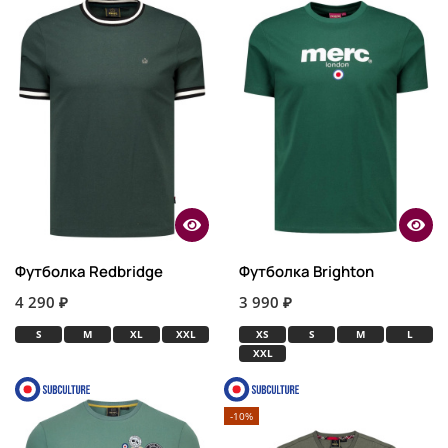
Футболка Redbridge
Футболка Brighton
4 290 ₽
3 990 ₽
S
M
XL
XXL
XS
S
M
L
XXL
-10%