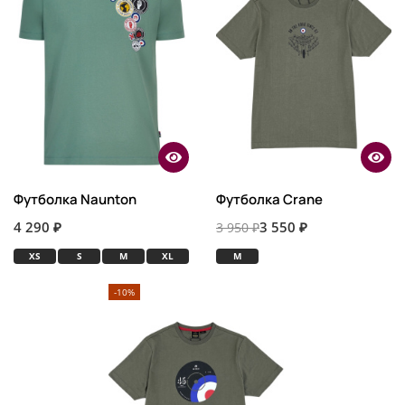
Футболка Naunton
Футболка Crane
4 290 ₽
3 550 ₽
3 950 ₽
XS
S
M
XL
M
-10%