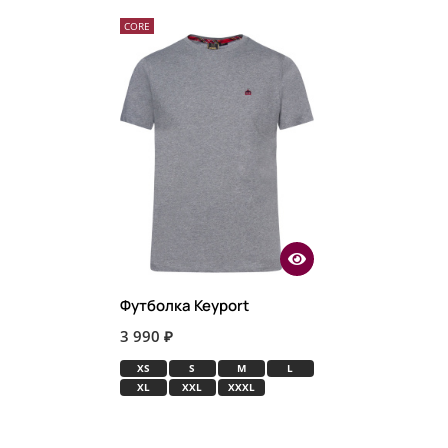
CORE
Футболка Keyport
3 990 ₽
XS
S
M
L
XL
XXL
XXXL