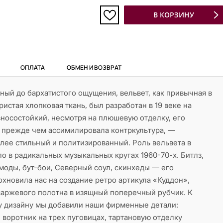
В КОРЗИНУ
ОПЛАТА
ОБМЕН И ВОЗВРАТ
ый до бархатистого ощущения, вельвет, как привычная в
истая хлопковая ткань, был разработан в 19 веке на
носостойкий, несмотря на плюшевую отделку, его
, прежде чем ассимилировала контркультура, —
лее стильный и политизированный. Роль вельвета в
ло в радикальных музыкальных кругах 1960-70-х. Битлз,
 моды, бут-бои, Северный соул, скинхеды — его
охновила нас на создание ретро артикула «Куддон»,
саржевого полотна в изящный поперечный рубчик. К
у дизайну мы добавили наши фирменные детали:
 воротник на трех пуговицах, тартановую отделку