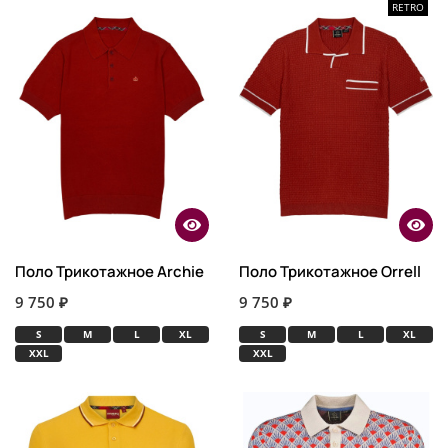
RETRO
Поло Трикотажное Archie
Поло Трикотажное Orrell
9 750 ₽
9 750 ₽
S
M
L
XL
S
M
L
XL
XXL
XXL