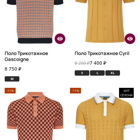
Поло Трикотажное
Поло Трикотажное Cyril
Gascoigne
7 400 ₽
8 250 ₽
8 750 ₽
S
L
XL
M
-11%
-11%
ХИТ
СЕЗОНА