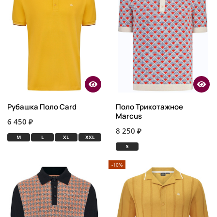
Рубашка Поло Card
Поло Трикотажное
Marcus
6 450 ₽
8 250 ₽
M
L
XL
XXL
S
-10%