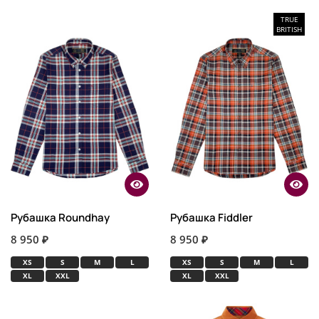
TRUE
BRITISH
Рубашка Roundhay
Рубашка Fiddler
8 950 ₽
8 950 ₽
XS
S
M
L
XS
S
M
L
XL
XXL
XL
XXL