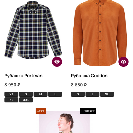
Рубашка Portman
Рубашка Cuddon
8 950 ₽
8 650 ₽
XS
S
M
L
S
L
XL
XL
XXL
-43%
HERITAGE