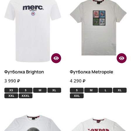
Футболка Brighton
Футболка Metropole
3 990 ₽
4 290 ₽
XS
S
M
XL
S
M
L
XL
XXL
XXXL
XXL