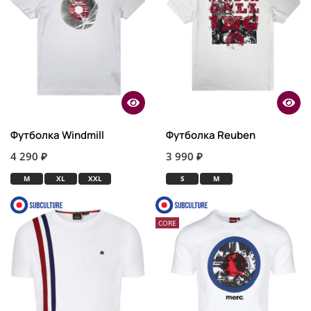
Футболка Windmill
Футболка Reuben
4 290 ₽
3 990 ₽
M
XL
XXL
S
M
CORE