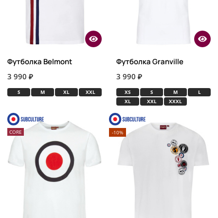
Футболка Belmont
Футболка Granville
3 990 ₽
3 990 ₽
S
M
XL
XXL
XS
S
M
L
XL
XXL
XXXL
CORE
-10%