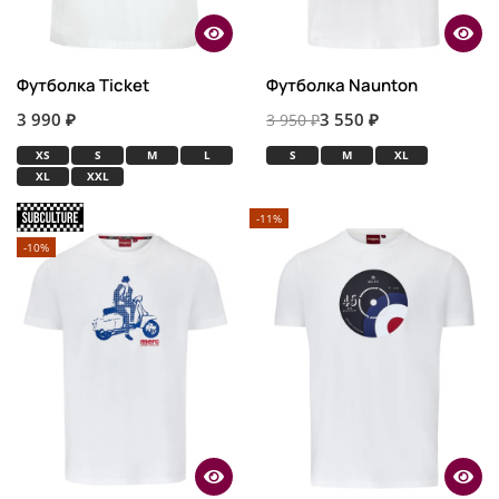
Футболка Ticket
Футболка Naunton
3 990 ₽
3 550 ₽
3 950 ₽
XS
S
M
L
S
M
XL
XL
XXL
-11%
-10%