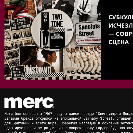
СУБКУЛ
ИСЧЕЗЛ
— СОВР
СЦЕНА
Merc был основан в 1967 году в самом сердце "Свингующего Лонд
магазин бренда открылся на эпохальной Carnaby Street, ставшей
для Британии и всего мира. Оберегая наследие и сохранив аутен
адаптирует свой ретро дизайн к современному гардеробу, поэтом
покрой и модернистский образ бренда сегодня не менее актуален