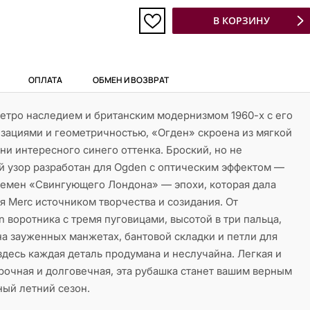
В КОРЗИНУ
ОПЛАТА
ОБМЕН И ВОЗВРАТ
етро наследием и британским модернизмом 1960-х с его
изациями и геометричностью, «Огден» скроена из мягкой
ни интересного синего оттенка. Броский, но не
й узор разработан для Ogden с оптическим эффектом —
емен «Свингующего Лондона» — эпохи, которая дала
я Merc источником творчества и созидания. От
 воротника с тремя пуговицами, высотой в три пальца,
на зауженных манжетах, бантовой складки и петли для
здесь каждая деталь продумана и неслучайна. Легкая и
рочная и долговечная, эта рубашка станет вашим верным
ный летний сезон.