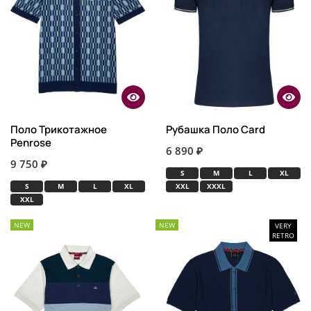
Поло Трикотажное
Рубашка Поло Card
Penrose
6 890 ₽
9 750 ₽
S
M
L
XL
S
M
L
XL
XXL
XXXL
XXL
NEW
NEW
VERY
RETRO