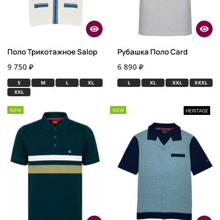
Поло Трикотажное Salop
Рубашка Поло Card
9 750 ₽
6 890 ₽
S
M
L
XL
L
XL
XXL
XXXL
XXL
NEW
NEW
HERITAGE