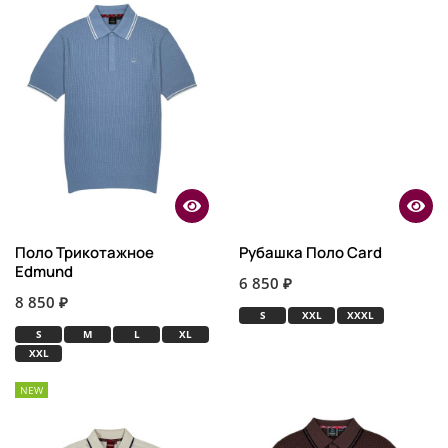
Поло Трикотажное
Рубашка Поло Card
Edmund
6 850 ₽
8 850 ₽
S
XXL
XXXL
S
M
L
XL
XXL
NEW