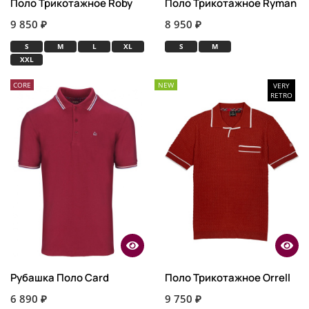
Поло Трикотажное Roby
Поло Трикотажное Ryman
9 850 ₽
8 950 ₽
S
M
L
XL
S
M
XXL
CORE
NEW
VERY
RETRO
Рубашка Поло Card
Поло Трикотажное Orrell
6 890 ₽
9 750 ₽