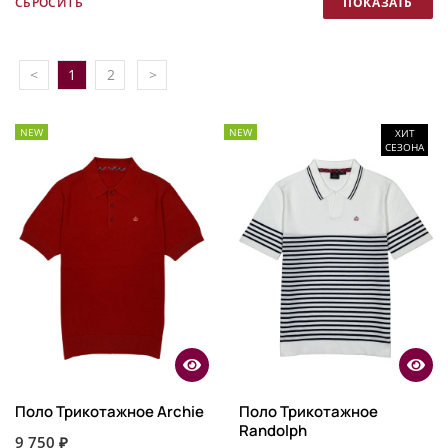
<
1
2
>
NEW
NEW
ХИТ
СЕЗОНА
Поло Трикотажное Archie
Поло Трикотажное
Randolph
9 750 ₽