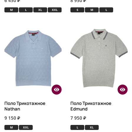
6 450 ₽
8 950 ₽
M
L
XL
XXL
S
M
L
Поло Трикотажное
Поло Трикотажное
Nathan
Edmund
9 150 ₽
7 950 ₽
M
XXL
L
XL