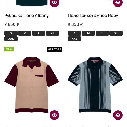
Рубашка Поло Albany
Поло Трикотажное Roby
7 850 ₽
9 850 ₽
S
M
L
XL
S
M
L
XL
XXL
XXL
NEW
HERITAGE