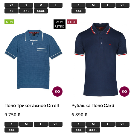
XS
S
M
L
S
M
L
XL
XL
XXL
XXXL
XXL
NEW
CORE
VERY
RETRO
Поло Трикотажное Orrell
Рубашка Поло Card
9 750 ₽
6 890 ₽
S
M
L
XL
S
M
L
XL
XXL
XXL
XXXL