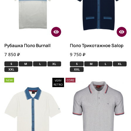
Рубашка Поло Burnall
Поло Трикотажное Salop
7 850 ₽
9 750 ₽
S
M
L
XL
S
M
L
XL
XXL
XXL
NEW
CORE
VERY
RETRO