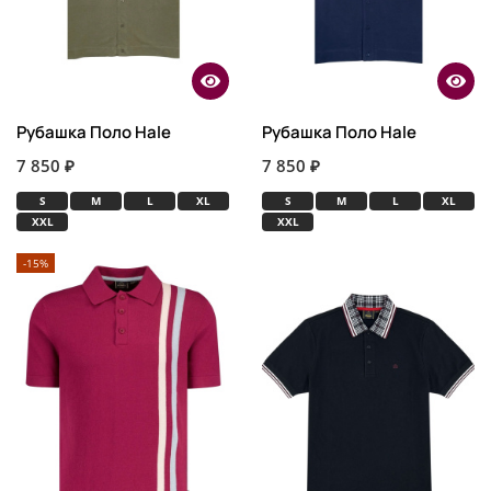
Рубашка Поло Hale
Рубашка Поло Hale
7 850 ₽
7 850 ₽
S
M
L
XL
S
M
L
XL
XXL
XXL
-15%