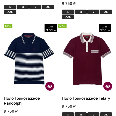
9 750 ₽
S
M
L
XL
XXL
S
M
L
XL
XXL
NEW
NEW
ХИТ
ХИТ
СЕЗОНА
СЕЗОНА
Поло Трикотажное
Поло Трикотажное Telary
Randolph
9 750 ₽
9 750 ₽
S
M
L
XL