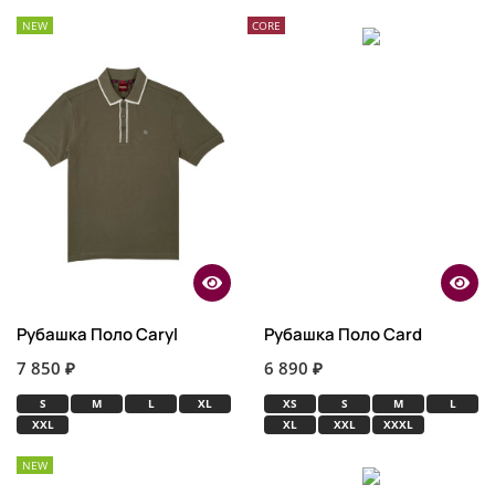
NEW
CORE
Рубашка Поло Caryl
Рубашка Поло Card
7 850 ₽
6 890 ₽
S
M
L
XL
XS
S
M
L
XXL
XL
XXL
XXXL
NEW