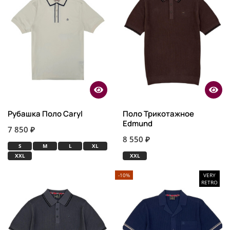
Рубашка Поло Caryl
Поло Трикотажное
Edmund
7 850 ₽
8 550 ₽
S
M
L
XL
XXL
XXL
-10%
VERY
RETRO