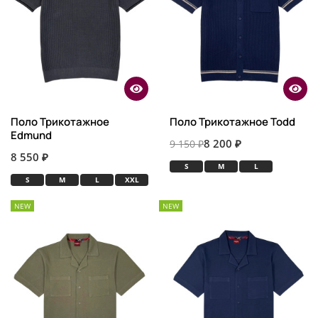
Поло Трикотажное
Поло Трикотажное Todd
Edmund
8 200 ₽
9 150 ₽
8 550 ₽
S
M
L
S
M
L
XXL
NEW
NEW