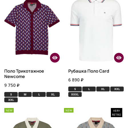
Поло Трикотажное
Рубашка Поло Card
Newcome
6 890 ₽
9 750 ₽
S
L
XL
XXL
S
M
L
XL
XXXL
XXL
NEW
NEW
VERY
RETRO