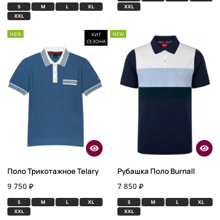
S
M
L
XL
XXL
XXL
NEW
NEW
ХИТ
СЕЗОНА
Поло Трикотажное Telary
Рубашка Поло Burnall
9 750 ₽
7 850 ₽
S
M
L
XL
S
M
L
XL
XXL
XXL