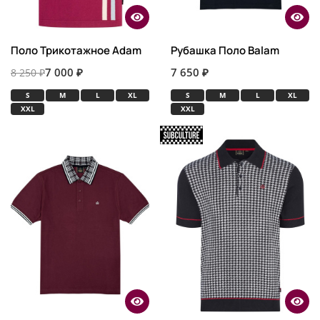
Поло Трикотажное Adam
Рубашка Поло Balam
7 000 ₽
7 650 ₽
8 250 ₽
S
M
L
XL
S
M
L
XL
XXL
XXL