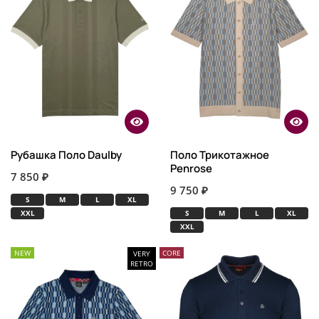
Рубашка Поло Daulby
Поло Трикотажное
Penrose
7 850 ₽
9 750 ₽
S
M
L
XL
XXL
S
M
L
XL
XXL
NEW
CORE
VERY
RETRO