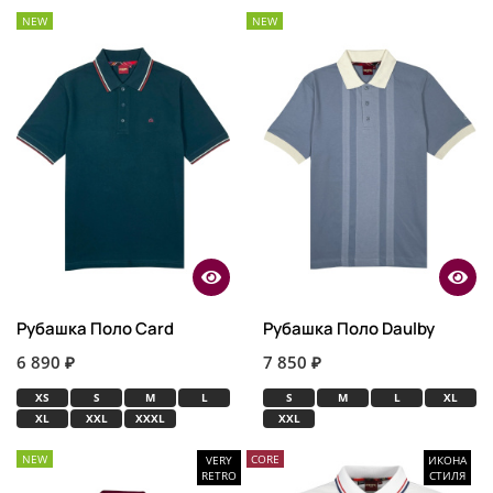
NEW
NEW
Рубашка Поло Card
Рубашка Поло Daulby
6 890 ₽
7 850 ₽
XS
S
M
L
S
M
L
XL
XL
XXL
XXXL
XXL
NEW
CORE
VERY
ИКОНА
RETRO
СТИЛЯ