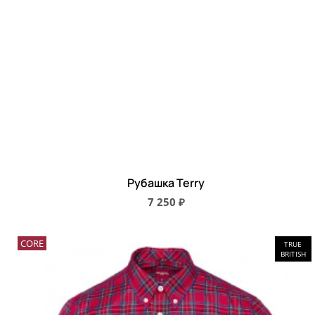
Рубашка Terry
7 250 ₽
CORE
TRUE
BRITISH