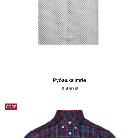
Рубашка Imrie
8 450 ₽
CORE